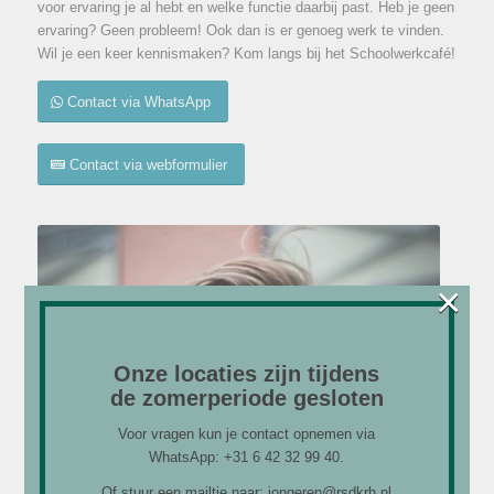
voor ervaring je al hebt en welke functie daarbij past. Heb je geen
ervaring? Geen probleem! Ook dan is er genoeg werk te vinden.
Wil je een keer kennismaken? Kom langs bij het Schoolwerkcafé!
Contact via WhatsApp
Contact via webformulier
×
Onze locaties zijn tijdens
de zomerperiode gesloten
Voor vragen kun je contact opnemen via
WhatsApp: +31 6 42 32 99 40.
Of stuur een mailtje naar: jongeren@rsdkrh.nl