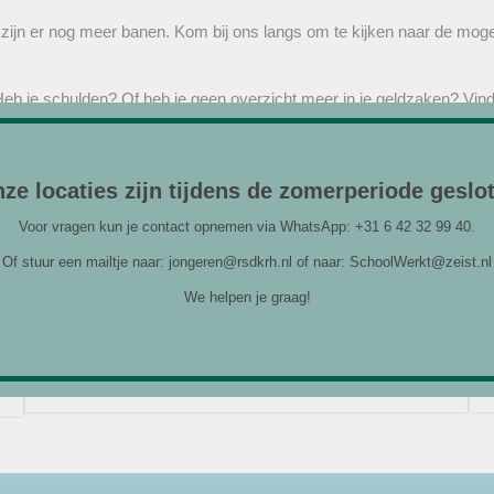
g zijn er nog meer banen. Kom bij ons langs om te kijken naar de moge
eb je schulden? Of heb je geen overzicht meer in je geldzaken? Vind j
geldzorgen aan te pakken.
ze locaties zijn tijdens de zomerperiode geslo
Voor vragen kun je contact opnemen via WhatsApp: +31 6 42 32 99 40.
Of stuur een mailtje naar: jongeren@rsdkrh.nl of naar: SchoolWerkt@zeist.nl
We helpen je graag!