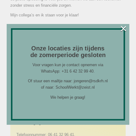
zonder stress en financiële zorgen.
Mijn collega’s en ik staan voor je klaar!
×
Onze locaties zijn tijdens
de zomerperiode gesloten
Voor vragen kun je contact opnemen via
WhatsApp: +31 6 42 32 99 40.
Of stuur een mailtje naar: jongeren@rsdkrh.nl
of naar: SchoolWerkt@zeist.nl
We helpen je graag!
Contactgegevens
Telefoonnummer: 06 41 32 96 41.